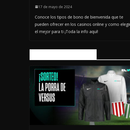
17 de mayo de 2024
Conoce los tipos de bono de bienvenida que te
pueden ofrecer en los casinos online y como elegi
el mejor para ti ¡Toda la info aquí!
SORTEOS Y CONCURSOS