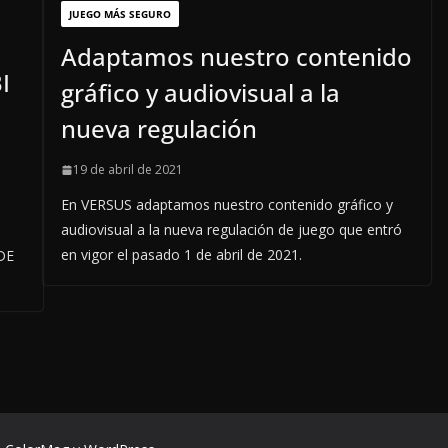
JUEGO MÁS SEGURO
Adaptamos nuestro contenido
I
gráfico y audiovisual a la
nueva regulación
19 de abril de 2021
En VERSUS adaptamos nuestro contenido gráfico y
audiovisual a la nueva regulación de juego que entró
en vigor el pasado 1 de abril de 2021.
 DE