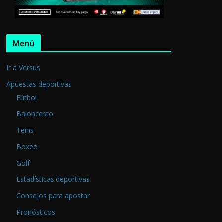
Menú
Ir a Versus
Apuestas deportivas
Fútbol
Baloncesto
Tenis
Boxeo
Golf
Estadísticas deportivas
Consejos para apostar
Pronósticos