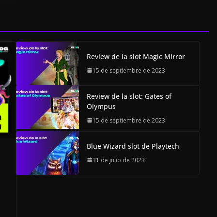
Review de la slot Magic Mirror
15 de septiembre de 2023
Review de la slot: Gates of
Olympus
15 de septiembre de 2023
Blue Wizard slot de Playtech
31 de julio de 2023