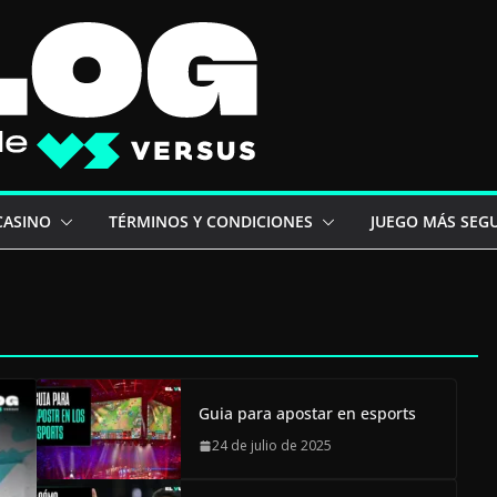
CASINO
TÉRMINOS Y CONDICIONES
JUEGO MÁS SEG
Guia para apostar en esports
24 de julio de 2025