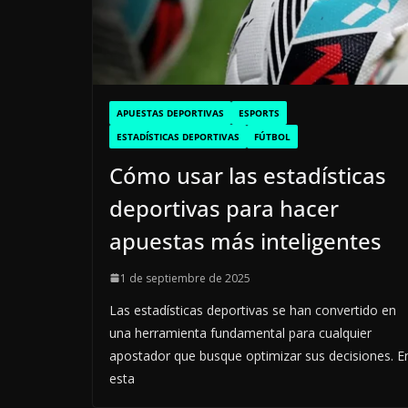
APUESTAS DEPORTIVAS
ESPORTS
ESTADÍSTICAS DEPORTIVAS
FÚTBOL
Cómo usar las estadísticas
deportivas para hacer
apuestas más inteligentes
1 de septiembre de 2025
Las estadísticas deportivas se han convertido en
una herramienta fundamental para cualquier
apostador que busque optimizar sus decisiones. E
esta