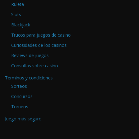
Ruleta
Slots
Blackjack
Trucos para juegos de casino
Curiosidades de los casinos
Reviews de juegos
Consultas sobre casino
Términos y condiciones
Sorteos
Concursos
Torneos
Juego más seguro