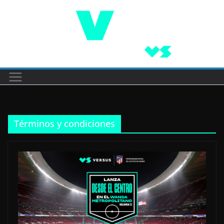
Saltar
al
contenido
Términos y condiciones