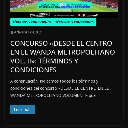
TÉRMINOS Y CONDICIONES
TÉRMINOS Y CONDICIONES
9 de abril de 2021
CONCURSO «DESDE EL CENTRO
EN EL WANDA METROPOLITANO
VOL. II»: TÉRMINOS Y
CONDICIONES
A continuación, indicamos todos los términos y
condiciones del concurso «DESDE EL CENTRO EN EL
WANDA METROPOLITANO VOLUMEN II» que
Leer más