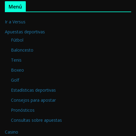
Menú
Ir a Versus
Apuestas deportivas
Fútbol
Baloncesto
Tenis
Boxeo
Golf
Estadísticas deportivas
Consejos para apostar
Pronósticos
Consultas sobre apuestas
Casino