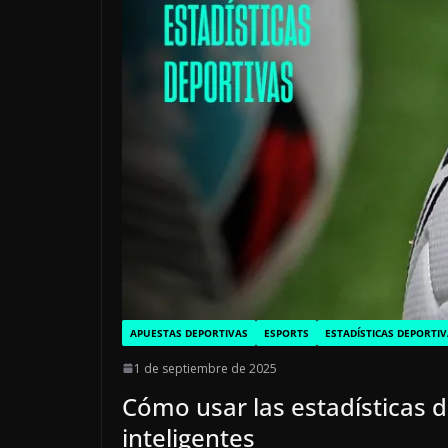
APUESTAS DEPORTIVAS
ESPORTS
ESTADÍSTICAS DEPORTI
1 de septiembre de 2025
Cómo usar las estadísticas 
inteligentes