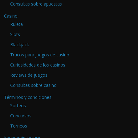
Consultas sobre apuestas
Casino
Ruleta
Slots
Blackjack
Trucos para juegos de casino
Curiosidades de los casinos
Reviews de juegos
Consultas sobre casino
Términos y condiciones
Sorteos
Concursos
Torneos
Juego más seguro