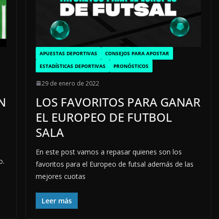
APUESTAS DEPORTIVAS
CONSEJOS PARA APOSTAR
ESTADÍSTICAS DEPORTIVAS
PRONÓSTICOS
29 de enero de 2022
N
LOS FAVORITOS PARA GANAR
EL EUROPEO DE FUTBOL
SALA
a
En este post vamos a repasar quienes son los
o.
favoritos para el Europeo de futsal además de las
mejores cuotas
Leer más