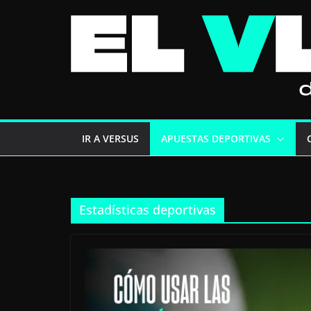
Saltar
al
contenido
IR A VERSUS
APUESTAS DEPORTIVAS
Estadísticas deportivas