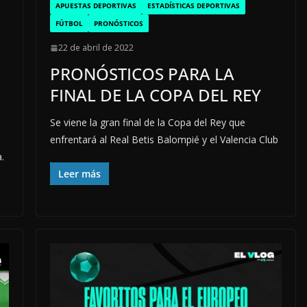
APUESTAS DEPORTIVAS
ESTADÍSTICAS DEPORTIVAS
FÚTBOL
PRONÓSTICOS
22 de abril de 2022
PRONÓSTICOS PARA LA
FINAL DE LA COPA DEL REY
Se viene la gran final de la Copa del Rey que
enfrentará al Real Betis Balompié y el Valencia Club
.
Leer más