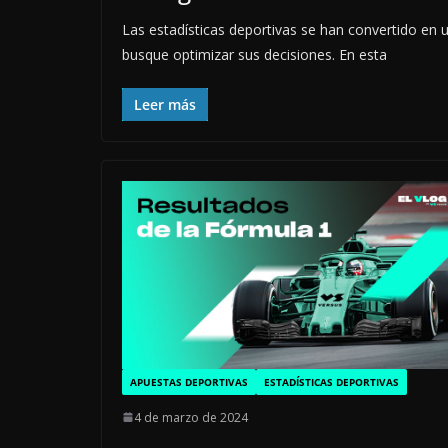
Las estadísticas deportivas se han convertido en
busque optimizar sus decisiones. En esta
Leer más
APUESTAS DEPORTIVAS
ESTADÍSTICAS DEPORTIVAS
4 de marzo de 2024