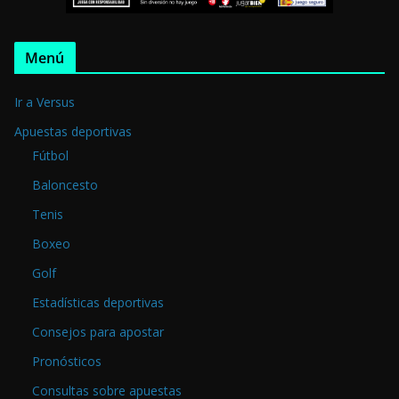
Menú
Ir a Versus
Apuestas deportivas
Fútbol
Baloncesto
Tenis
Boxeo
Golf
Estadísticas deportivas
Consejos para apostar
Pronósticos
Consultas sobre apuestas