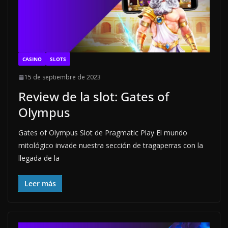
CASINO
SLOTS
15 de septiembre de 2023
Review de la slot: Gates of
Olympus
Gates of Olympus Slot de Pragmatic Play El mundo
mitológico invade nuestra sección de tragaperras con la
llegada de la
Leer más