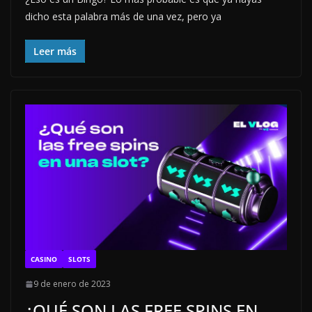
dicho esta palabra más de una vez, pero ya
Leer más
CASINO
SLOTS
9 de enero de 2023
¿QUÉ SON LAS FREE SPINS EN