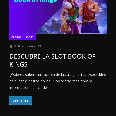
CASINO
SLOTS
13 de abril de 2023
DESCUBRE LA SLOT BOOK OF
KINGS
¿Quieres saber más acerca de las tragaperras disponibles
en nuestro casino online? Hoy te traemos toda la
información acerca de
Leer más