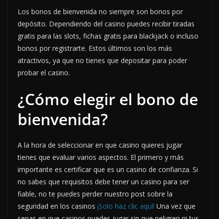
Los bonos de bienvenida no siempre son bonos por
depósito. Dependiendo del casino puedes recibir tiradas
gratis para las slots, fichas gratis para blackjack o incluso
bonos por registrarte. Estos últimos son los más
atractivos, ya que no tienes que depositar para poder
probar el casino.
¿Cómo elegir el bono de
bienvenida?
A la hora de seleccionar en que casino quieres jugar
tienes que evaluar varios aspectos. El primero y más
importante es certificar que es un casino de confianza. Si
no sabes que requisitos debe tener un casino para ser
fiable, no te puedes perder nuestro post sobre la
seguridad en los casinos
¡Solo haz clic aquí!
Una vez que
sepas en que casinos puedes jugar sin que peligren ni tus