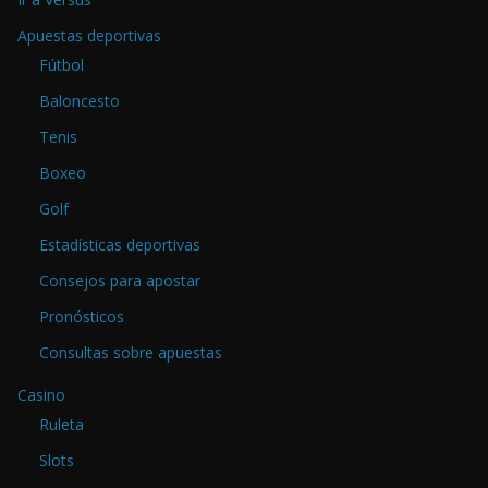
Apuestas deportivas
Fútbol
Baloncesto
Tenis
Boxeo
Golf
Estadísticas deportivas
Consejos para apostar
Pronósticos
Consultas sobre apuestas
Casino
Ruleta
Slots