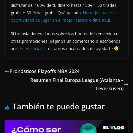
disfrutar del 100% de tu dinero hasta 150€ + 50 tiradas
gratis + 50 fichas gratis ¡Qué pasada!
No dejes pasar la
oportunidad de jugar en el mejor casino online aquí
.
Si todavía tienes dudas sobre los bonos de bienvenida u
otras promociones, déjanos un comentario o escríbenos
por
redes sociales
, estamos encantados de ayudarte
Pronósticos Playoffs NBA 2024
Resumen Final Europa League (Atalanta –
Leverkusen)
También te puede gustar