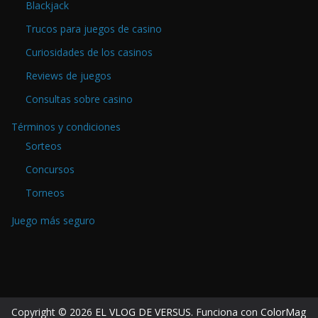
Blackjack
Trucos para juegos de casino
Curiosidades de los casinos
Reviews de juegos
Consultas sobre casino
Términos y condiciones
Sorteos
Concursos
Torneos
Juego más seguro
Copyright © 2026
EL VLOG DE VERSUS
. Funciona con
ColorMag