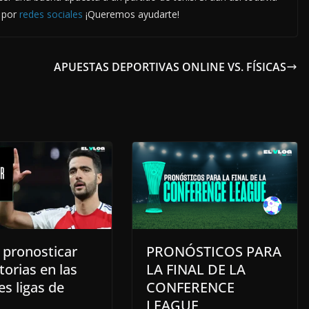
s por
redes sociales
¡Queremos ayudarte!
APUESTAS DEPORTIVAS ONLINE VS. FÍSICAS
pronosticar
PRONÓSTICOS PARA
ctorias en las
LA FINAL DE LA
s ligas de
CONFERENCE
LEAGUE