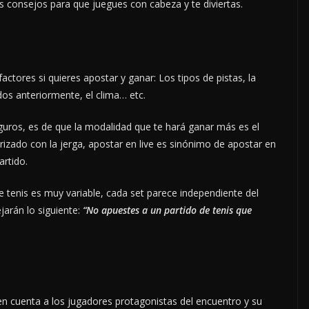
 consejos para que juegues con cabeza y te diviertas.
tores si quieres apostar y ganar: Los tipos de pistas, la
ados anteriormente, el clima… etc.
uros, es de que la modalidad que te hará ganar más es el
arizado con la jerga, apostar en live es sinónimo de apostar en
artido.
 tenis es muy variable, cada set parece independiente del
jarán lo siguiente:
“No apuestes a un partido de tenis que
n cuenta a los jugadores protagonistas del encuentro y su