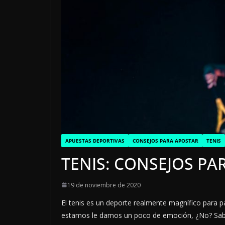
APUESTAS DEPORTIVAS
CONSEJOS PARA APOSTAR
TENIS
TENIS: CONSEJOS P
19 de noviembre de 2020
El tenis es un deporte realmente magnífico para p
estamos le damos un poco de emoción, ¿No? Sabe