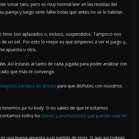
ede sonar raro, pero es muy normal leer en las revistas del
u pareja y luego verle fallar bolas que antes no se le habrían
 tenis son aplazados o, incluso, suspendidos. Tampoco nos
 de un set. Por esto lo mejor es que empieces a ver el juego y,
a apuesta u otra.
ión
. Así estarás al tanto de cada jugada para poder analizar con
rcado que más te convenga.
 mejores partidos en directo
para que disfrutes con nosotros.
 tenemos pa’ tu body. Si no sabes de que te estamos
e contamos todos los
bonos y promociones que puedes usar en
 una buena apuesta a un partido de tenis. Si aun así todavía