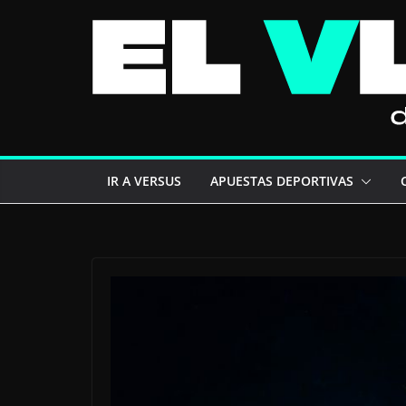
Saltar
al
contenido
IR A VERSUS
APUESTAS DEPORTIVAS