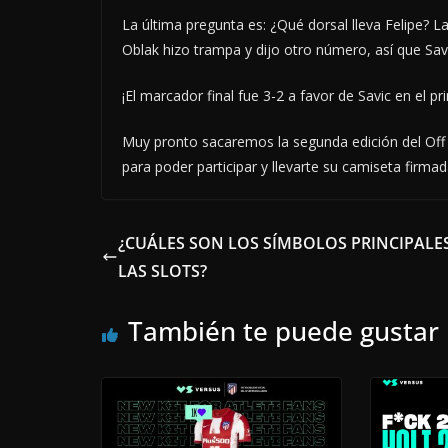
La última pregunta es: ¿Qué dorsal lleva Felipe? L
Oblak hizo trampa y dijo otro número, así que Sa
¡El marcador final fue 3-2 a favor de Savic en el 
Muy pronto sacaremos la segunda edición del Off 
para poder participar y llevarte su camiseta firma
¿CUÁLES SON LOS SÍMBOLOS PRINCIPALE
LAS SLOTS?
También te puede gustar