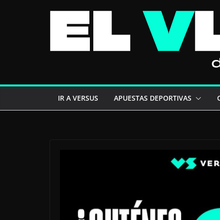
Saltar
al
contenido
IR A VERSUS
APUESTAS DEPORTIVAS