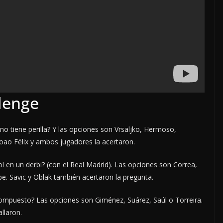
lenge
no tiene perilla? Y las opciones son Vrsaljko, Hermoso,
Joao Félix y ambos jugadores la acertaron.
l en un derbi? (con el Real Madrid). Las opciones son Correa,
ipe. Savic y Oblak también acertaron la pregunta.
ompuesto? Las opciones son Giménez, Suárez, Saúl o Torreira.
llaron.