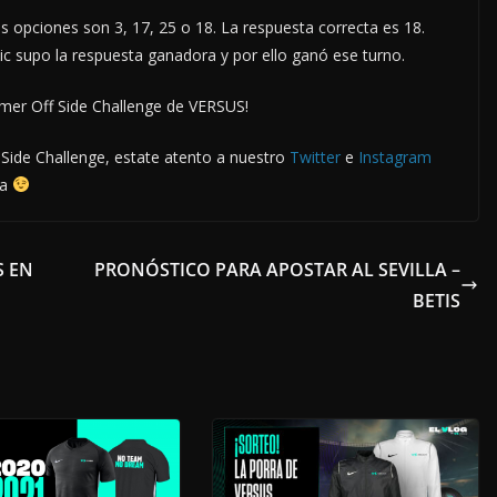
as opciones son 3, 17, 25 o 18. La respuesta correcta es 18.
vic supo la respuesta ganadora y por ello ganó ese turno.
primer Off Side Challenge de VERSUS!
Side Challenge, estate atento a nuestro
Twitter
e
Instagram
da
S EN
PRONÓSTICO PARA APOSTAR AL SEVILLA –
BETIS