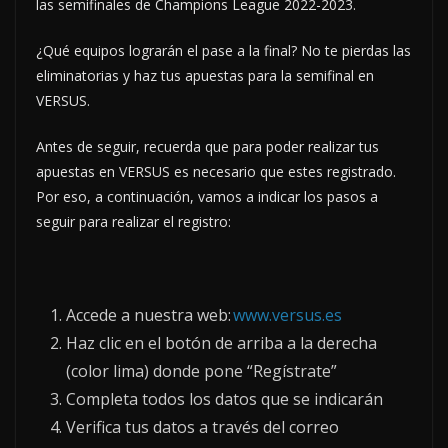
las semifinales de Champions League 2022-2023.
¿Qué equipos lograrán el pase a la final? No te pierdas las
eliminatorias y haz tus apuestas para la semifinal en
VERSUS.
Antes de seguir, recuerda que para poder realizar tus
apuestas en VERSUS es necesario que estes registrado.
Por eso, a continuación, vamos a indicar los pasos a
seguir para realizar el registro:
Accede a nuestra web:
www.versus.es
Haz clic en el botón de arriba a la derecha
(color lima) donde pone “Regístrate”
Completa todos los datos que se indicarán
Verifica tus datos a través del correo