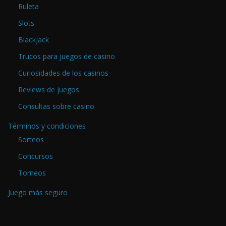
Ruleta
Slots
Blackjack
Trucos para juegos de casino
Curiosidades de los casinos
Reviews de juegos
Consultas sobre casino
Términos y condiciones
Sorteos
Concursos
Torneos
Juego más seguro