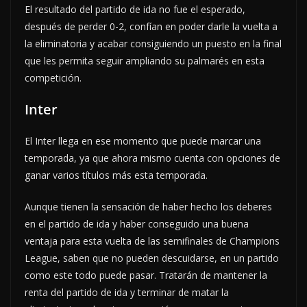
El resultado del partido de ida no fue el esperado,
después de perder 0-2, confían en poder darle la vuelta a
la eliminatoria y acabar consiguiendo un puesto en la final
que les permita seguir ampliando su palmarés en esta
competición.
Inter
El Inter llega en ese momento que puede marcar una
temporada, ya que ahora mismo cuenta con opciones de
ganar varios títulos más esta temporada.
Aunque tienen la sensación de haber hecho los deberes
en el partido de ida y haber conseguido una buena
ventaja para esta vuelta de las semifinales de Champions
League, saben que no pueden descuidarse, en un partido
como este todo puede pasar. Tratarán de mantener la
renta del partido de ida y terminar de matar la