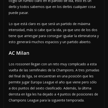
cogió un rumbo claro en el partido de ida, esto es un
derbi y todos sabemos que en los derbis cualquier cosa
puede pasar.
Lo que está claro es que será un partido de máxima
intensidad, más si cabe que la ida, ya que uno de los dos
tiene que arriesgar para conseguir igualar la eliminatoria y
esto generará muchos espacios y un partido abierto.
AC Milan
Los rossoneri llegan con un reto muy complicado a esta
vuelta de las semifinales de la Champions. A tres jornadas
del final de liga, se encuentran en una posición que les
permite jugar Europa League el año que viene pero sólo
a dos puntos del sexto clasificado. Además, la última
derrota en liga les ha dejado a 4 puntos de posiciones de
Champions League para la siguiente temporada.