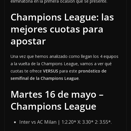
eliminatoria en la primera ocasión que se presente.
Champions League: las
mejores cuotas para
apostar
Una vez que hemos analizado como llegan los 4 equipos
a la vuelta de la Champions League, vamos a ver qué
cuotas te ofrece
VERSUS
para este
pronóstico de
semifinal de la Champions League
.
Martes 16 de mayo –
Champions League
Inter vs AC Milan | 1:2.20* X: 3.30* 2: 3.55*.