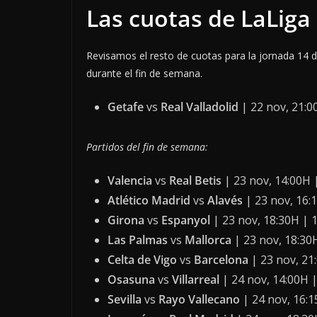
Las cuotas de LaLiga 
Revisamos el resto de cuotas para la jornada 14 
durante el fin de semana.
Getafe
vs
Real Valladolid
| 22 nov, 21:00
Partidos del fin de semana:
Valencia
vs
Real Betis
| 23 nov, 14:00H | 
Atlético Madrid
vs
Alavés
| 23 nov, 16:1
Girona
vs
Espanyol
| 23 nov, 18:30H | 1:
Las Palmas
vs
Mallorca
| 23 nov, 18:30H 
Celta de Vigo
vs
Barcelona
| 23 nov, 21:
Osasuna
vs
Villarreal
| 24 nov, 14:00H | 
Sevilla
vs
Rayo Vallecano
| 24 nov, 16:15