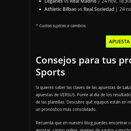
Leganés
vs
Real Madrid
| 24 nov, 18:30H
Athletic Bilbao
vs
Real Sociedad
| 24 nov
* Cuotas sujetas a cambios.
APUESTA 
Consejos para tus pr
Sports
Si quieres saber las claves de las apuestas de
LaLi
apuestas de VERSUS. Ponte al día de los resultado
de las plantillas. Descubre qué equipos están en 
un pronóstico más consolidado.
Recuerda que en nuestro blog puedes encontrar c
apostar, casino online, reviews de juegos y much