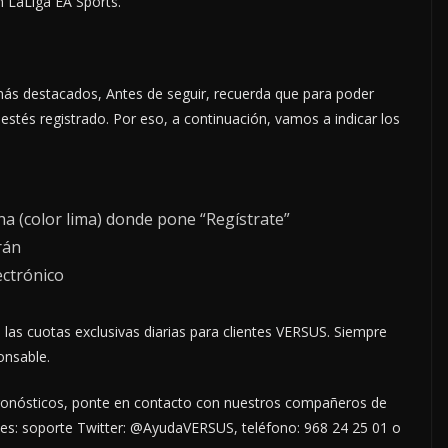
n LaLiga EA Sports.
más destacados, Antes de seguir, recuerda que para poder
estés registrado. Por eso, a continuación, vamos a indicar los
cha (color lima) donde pone “Regístrate”
arán
lectrónico
las cuotas exclusivas diarias para clientes VERSUS. Siempre
onsable.
pronósticos, ponte en contacto con nuestros compañeros de
nales: soporte Twitter: @AyudaVERSUS, teléfono: 968 24 25 01 o