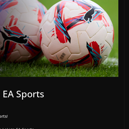
 EA Sports
orts
!