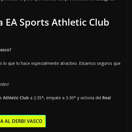
a EA Sports
Athletic Club
vasco?
es lo que lo hace especialmente atractivo. Estamos seguros que
ides!
e
Athletic Club
a 2.35*, empate a 3.30* y victoria del
Real
A AL DERBI VASCO