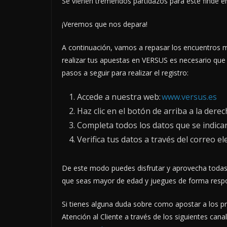
Se vienen tremendos partidazos para este finde e
¡Veremos que nos depara!
A continuación, vamos a repasar los encuentros 
realizar tus apuestas en VERSUS es necesario que 
pasos a seguir para realizar el registro:
Accede a nuestra web:
www.versus.es
Haz clic en el botón de arriba a la dere
Completa todos los datos que se indic
Verifica tus datos a través del correo e
De este modo puedes disfrutar y aprovecha todas 
que seas mayor de edad y juegues de forma resp
Si tienes alguna duda sobre como apostar a los 
Atención al Cliente a través de los siguientes ca