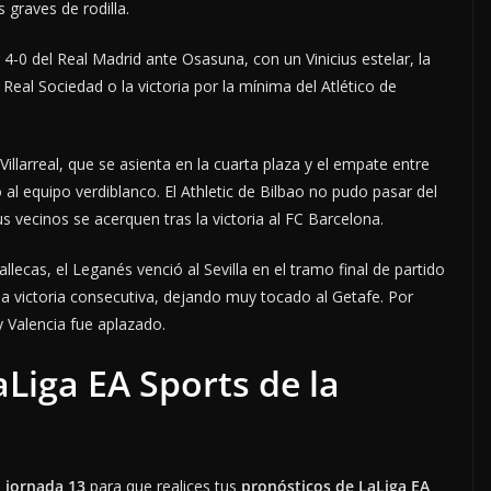
 graves de rodilla.
r 4-0 del Real Madrid ante Osasuna, con un Vinicius estelar, la
Real Sociedad o la victoria por la mínima del Atlético de
Villarreal, que se asienta en la cuarta plaza y el empate entre
o al equipo verdiblanco. El Athletic de Bilbao no pudo pasar del
s vecinos se acerquen tras la victoria al FC Barcelona.
lecas, el Leganés venció al Sevilla en el tramo final de partido
da victoria consecutiva, dejando muy tocado al Getafe. Por
y Valencia fue aplazado.
Liga EA Sports de la
a
jornada 13
para que realices tus
pronósticos de LaLiga
EA