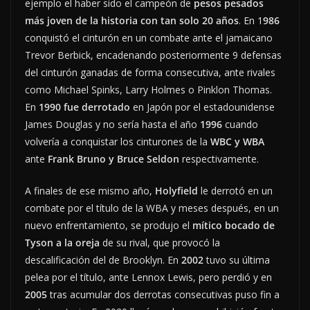
ejemplo el haber sido el campeón de
pesos pesados
más joven de la historia con tan solo 20 años
. En 1
986
conquistó el cinturón en un combate ante el jamaicano
Trevor Berbick, encadenando posteriormente 9 defensas
del cinturón ganadas de forma consecutiva, ante rivales
como Michael Spinks, Larry Holmes o Pinklon Thomas.
En
1990 fue derrotado
en Japón por el estadounidense
James Douglas y no sería hasta el año
1996
cuando
volvería a conquistar los cinturones de la
WBC y WBA
ante
Frank Bruno y Bruce Seldon
respectivamente.
A finales de ese mismo año,
Holyfield
le derrotó en un
combate por el título de la WBA y meses después, en un
nuevo enfrentamiento, se produjo el
mítico bocado de
Tyson a la oreja
de su rival, que provocó la
descalificación del de Brooklyn. En
2002
tuvo su última
pelea por el título, ante Lennox Lewis, pero perdió y en
2005
tras acumular dos derrotas consecutivas puso fin a