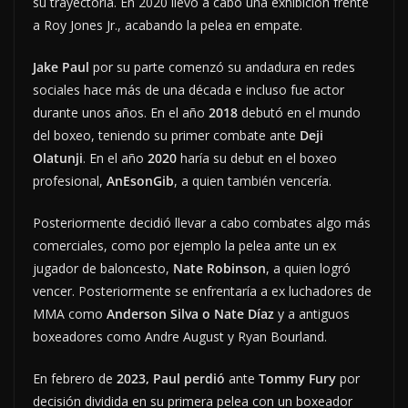
su trayectoria. En 2020 llevó a cabo una exhibición frente
a Roy Jones Jr., acabando la pelea en empate.
Jake Paul
por su parte comenzó su andadura en redes
sociales hace más de una década e incluso fue actor
durante unos años. En el año
2018
debutó en el mundo
del boxeo, teniendo su primer combate ante
Deji
Olatunji
. En el año
2020
haría su debut en el boxeo
profesional,
AnEsonGib
, a quien también vencería.
Posteriormente decidió llevar a cabo combates algo más
comerciales, como por ejemplo la pelea ante un ex
jugador de baloncesto,
Nate Robinson
, a quien logró
vencer. Posteriormente se enfrentaría a ex luchadores de
MMA como
Anderson Silva o Nate Díaz
y a antiguos
boxeadores como Andre August y Ryan Bourland.
En febrero de
2023, Paul perdió
ante
Tommy Fury
por
decisión dividida en su primera pelea con un boxeador