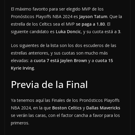
El máximo favorito para ser elegido MVP de los
Pronósticos Playoffs NBA 2024 es
Jayson Tatum
. Que la
estrella de los Celtics sea el MVP
se paga a 1.80
. El
siguiente candidato es
Luka Doncic
, y su cuota está a
3
.
Los siguientes de la lista son los dos escuderos de las
estrellas anteriores, y sus cuotas son mucho más
elevadas: a
cuota 7 está Jaylen Brown
y a
cuota 15
Kyrie Irving
.
Previa de la Final
Ya tenemos aquí las Finales de los Pronósticos Playoffs
NBA 2024, en la que
Boston Celtics
y
Dallas Mavericks
se verán las caras, con el factor cancha a favor para los
primeros.