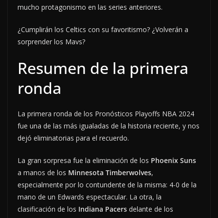
mucho protagonismo en las series anteriores.
¿Cumplirán los Celtics con su favoritismo? ¿Volverán a
sorprender los Mavs?
Resumen de la primera
ronda
La primera ronda de los Pronósticos Playoffs NBA 2024
fue una de las más igualadas de la historia reciente, y nos
dejó eliminatorias para el recuerdo.
La gran sorpresa fue la eliminación de los
Phoenix Suns
a manos de los
Minnesota Timberwolves
,
especialmente por lo contundente de la misma: 4-0 de la
mano de un Edwards espectacular. La otra, la
clasificación de los
Indiana Pacers
delante de los