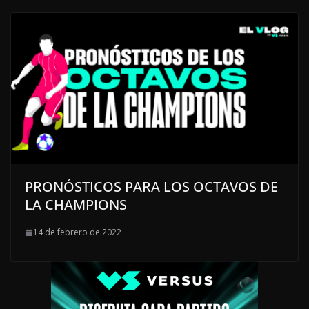
PRONÓSTICOS PARA LOS OCTAVOS DE
LA CHAMPIONS
14 de febrero de 2022