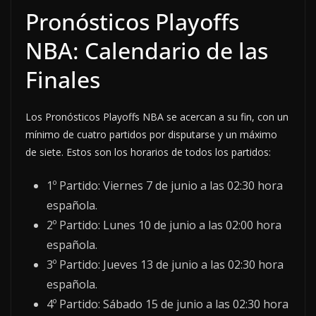
Pronósticos Playoffs
NBA: Calendario de las
Finales
Los Pronósticos Playoffs NBA se acercan a su fin, con un
mínimo de cuatro partidos por disputarse y un máximo
de siete. Estos son los horarios de todos los partidos:
1º Partido: Viernes 7 de junio a las 02:30 hora
española.
2º Partido: Lunes 10 de junio a las 02:00 hora
española.
3º Partido: Jueves 13 de junio a las 02:30 hora
española.
4º Partido: Sábado 15 de junio a las 02:30 hora