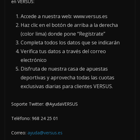
en VERSUS:
Accede a nuestra web: www.versus.es
Haz clic en el botón de arriba a la derecha
(color lima) donde pone “Regístrate”
Completa todos los datos que se indicarán
Verifica tus datos a través del correo
electrónico
Disfruta de nuestra casa de apuestas
deportivas y aprovecha todas las cuotas
exclusivas diarias para clientes VERSUS.
Soporte Twitter: @AyudaVERSUS
Teléfono: 968 24 25 01
Correo:
ayuda@versus.es