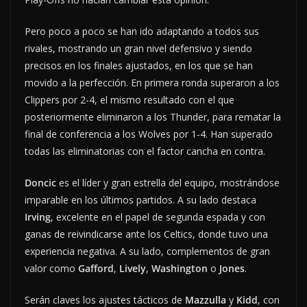
Pero poco a poco se han ido adaptando a todos sus
rivales, mostrando un gran nivel defensivo y siendo
precisos en los finales ajustados, en los que se han
movido a la perfección. En primera ronda superaron a los
Clippers por 2-4, el mismo resultado con el que
posteriormente eliminaron a los Thunder, para rematar la
final de conferencia a los Wolves por 1-4. Han superado
todas las eliminatorias con el factor cancha en contra.
Doncic
es el líder y gran estrella del equipo, mostrándose
imparable en los últimos partidos. A su lado destaca
Irving
, excelente en el papel de segunda espada y con
ganas de reivindicarse ante los Celtics, donde tuvo una
experiencia negativa. A su lado, complementos de gran
valor como
Gafford
,
Lively
,
Washington
o
Jones
.
Serán claves los ajustes tácticos de
Mazzulla
y
Kidd
, con