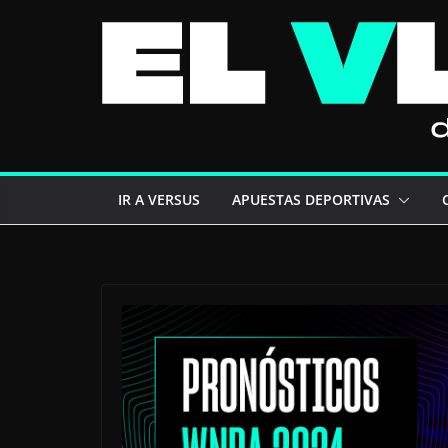
Saltar
al
contenido
IR A VERSUS
APUESTAS DEPORTIVAS