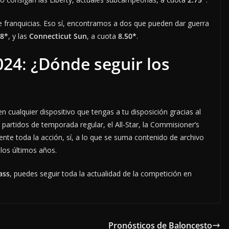
 franquicias. Eso sí, encontramos a dos que pueden dar guerra
8*
, y las
Connecticut Sun
, a cuota
8.50*
.
024
:
¿Dónde seguir los
en cualquier dispositivo que tengas a tu disposición gracias al
s partidos de temporada regular, el All-Star, la Commisioner’s
mente toda la acción, sí, a lo que se suma contenido de archivo
los últimos años.
ass
, puedes seguir toda la actualidad de la competición en
Pronósticos de Baloncesto