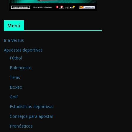
Menú
Ir a Versus
Apuestas deportivas
Fútbol
Baloncesto
Tenis
Boxeo
Golf
Estadísticas deportivas
Consejos para apostar
Pronósticos