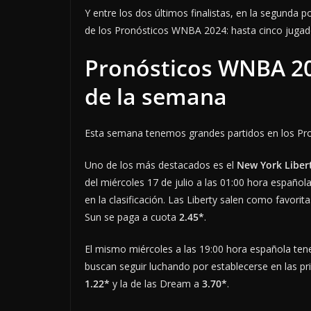
Y entre los dos últimos finalistas, en la segunda
de los Pronósticos WNBA 2024: hasta cinco jugado
Pronósticos WNBA 20
de la semana
Esta semana tenemos grandes partidos en los P
Uno de los más destacados es el
New York Liber
del miércoles 17 de julio a las 01:00 hora española.
en la clasificación. Las Liberty salen como favorit
Sun se paga a cuota
2.45*
.
El mismo miércoles a las 19:00 hora española te
buscan seguir luchando por establecerse en las pri
1.22*
y la de las Dream a
3.70*
.