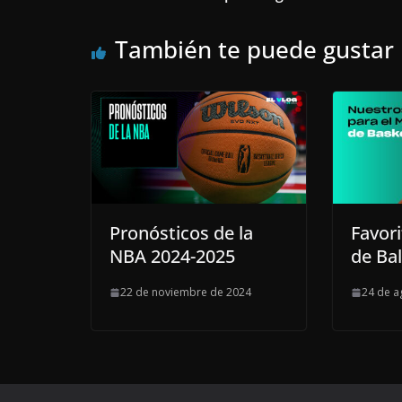
También te puede gustar
Pronósticos de la
Favori
NBA 2024-2025
de Ba
22 de noviembre de 2024
24 de a