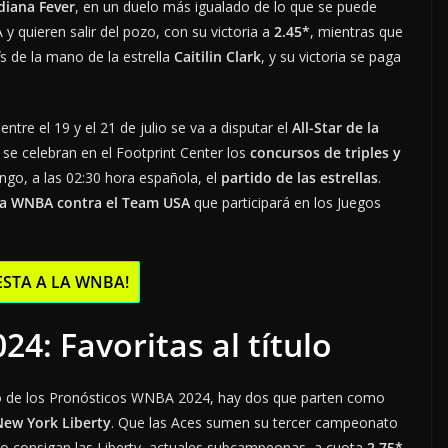
diana Fever
, en un duelo más igualado de lo que se puede
 quieren salir del pozo, con su victoria a
2.45*
, mientras que
fs de la mano de la estrella
Caitilin Clark
, y su victoria se paga
ntre el 19 y el 21 de julio se va a disputar el
All-Star de la
se celebran en el Footprint Center los
concursos de triples y
ngo, a las 02:30 hora española, el
partido de las estrellas
.
 la WNBA contra el Team USA
que participará en los Juegos
ESTA
A LA WNBA!
4: Favoritas al título
tulo de los Pronósticos WNBA 2024, hay dos que parten como
New York Liberty
. Que las Aces sumen su tercer campeonato
 lo consigan las Liberty, actuales subcampeonas, a cuota
2.75*
.