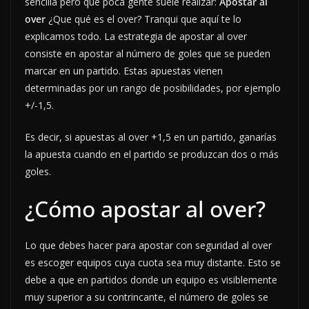
sencilla pero que poca gente suele realizar:
Apostar al
over
¿Que qué es el over? Tranqui que aquí te lo
explicamos todo. La estrategia de apostar al over
consiste en apostar al número de goles que se pueden
marcar en un partido. Estas apuestas vienen
determinadas por un rango de posibilidades, por ejemplo
+/-1,5.
Es decir, si apuestas al over +1,5 en un partido, ganarías
la apuesta cuando en el partido se produzcan dos o más
goles.
¿Cómo apostar al over?
Lo que debes hacer para apostar con seguridad al over
es escoger equipos cuya cuota sea muy distante. Esto se
debe a que en partidos donde un equipo es visiblemente
muy superior a su contrincante, el número de goles se