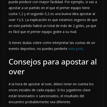
puede predecir con mayor facilidad. Por ejemplo, si vas a
apostar a un partido en el que el primer equipo tiene
cuota 1,2 y el segundo 5,2 es una buena idea apostar al
over +2,5. La explicación es que estamos seguros de que
en este partido habrá un total de más de 2 goles, ya que
es fácil que el primer equipo golee a su rival.
Si tienes dudas sobre como interpretar las cuotas de un
evento deportivo, no puedes perderte
este post
.
Consejos para apostar al
over
A la hora de apostar al over, debes tener en cuenta los
onces iniciales de cada equipo. Si los jugadores clave
están lesionados o sancionados, el resultado del
encuentro probablemente sea diferente.