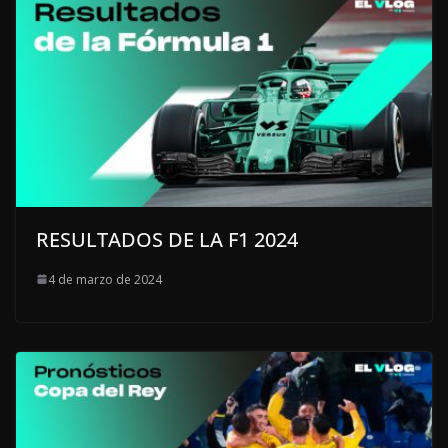
RESULTADOS DE LA F1 2024
4 de marzo de 2024