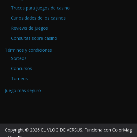
Trucos para juegos de casino
Curiosidades de los casinos
Reviews de juegos
Consultas sobre casino
Términos y condiciones
Sorteos
Concursos
Torneos
Juego más seguro
Copyright © 2026
EL VLOG DE VERSUS
. Funciona con
ColorMag