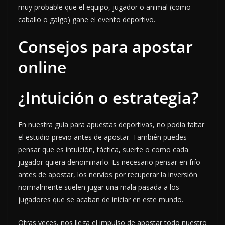
muy probable que el equipo, jugador o animal (como
caballo o galgo) gane el evento deportivo.
Consejos para apostar
online
¿Intuición o estrategia?
En nuestra guía para apuestas deportivas, no podía faltar
el estudio previo antes de apostar. También puedes
pensar que es intuición, táctica, suerte o como cada
jugador quiera denominarlo. Es necesario pensar en frío
antes de apostar, los nervios por recuperar la inversión
normalmente suelen jugar una mala pasada a los
jugadores que se acaban de iniciar en este mundo.
Otras veces, nos llega el impulso de apostar todo nuestro