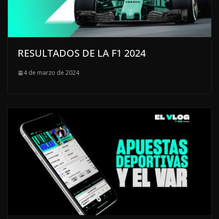
RESULTADOS DE LA F1 2024
4 de marzo de 2024