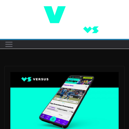
Saltar
al
contenido