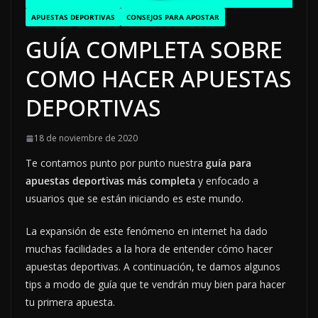
APUESTAS DEPORTIVAS
CONSEJOS PARA APOSTAR
GUÍA COMPLETA SOBRE
COMO HACER APUESTAS
DEPORTIVAS
18 de noviembre de 2020
Te contamos punto por punto nuestra
guía para
apuestas deportivas más completa
y enfocado a
usuarios que se están iniciando es este mundo.
La expansión de este fenómeno en internet ha dado
muchas facilidades a la hora de entender cómo hacer
apuestas deportivas. A continuación, te damos algunos
tips a modo de guía que te vendrán muy bien para hacer
tu primera apuesta.