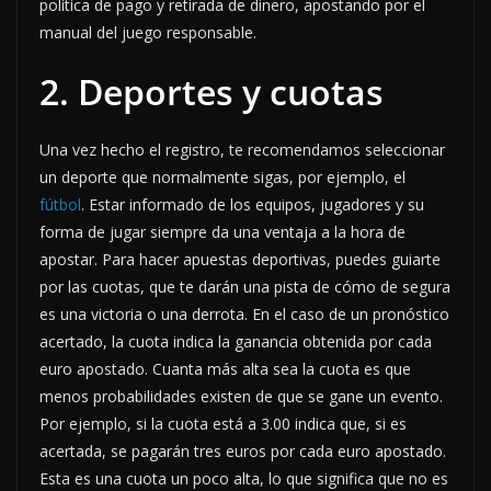
política de pago y retirada de dinero, apostando por el
manual del juego responsable.
2. Deportes y cuotas
Una vez hecho el registro, te recomendamos seleccionar
un deporte que normalmente sigas, por ejemplo, el
fútbol
. Estar informado de los equipos, jugadores y su
forma de jugar siempre da una ventaja a la hora de
apostar. Para hacer apuestas deportivas, puedes guiarte
por las cuotas, que te darán una pista de cómo de segura
es una victoria o una derrota. En el caso de un pronóstico
acertado, la cuota indica la ganancia obtenida por cada
euro apostado. Cuanta más alta sea la cuota es que
menos probabilidades existen de que se gane un evento.
Por ejemplo, si la cuota está a 3.00 indica que, si es
acertada, se pagarán tres euros por cada euro apostado.
Esta es una cuota un poco alta, lo que significa que no es