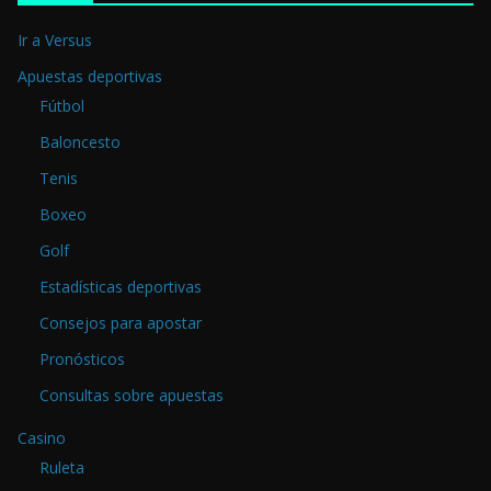
Ir a Versus
Apuestas deportivas
Fútbol
Baloncesto
Tenis
Boxeo
Golf
Estadísticas deportivas
Consejos para apostar
Pronósticos
Consultas sobre apuestas
Casino
Ruleta