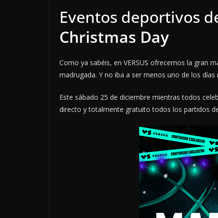
Eventos deportivos d
Christmas Day
Como ya sabéis, en VERSUS ofrecemos la gran may
madrugada. Y no iba a ser menos uno de los días 
Este sábado 25 de diciembre mientras todos cele
directo y totalmente gratuito todos los partidos 