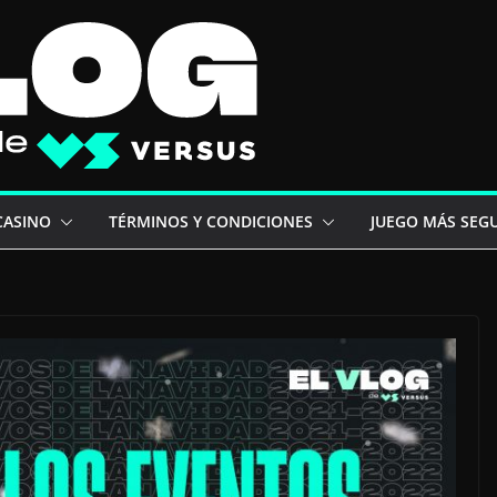
CASINO
TÉRMINOS Y CONDICIONES
JUEGO MÁS SEG