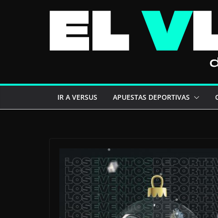
Saltar
al
contenido
IR A VERSUS
APUESTAS DEPORTIVAS