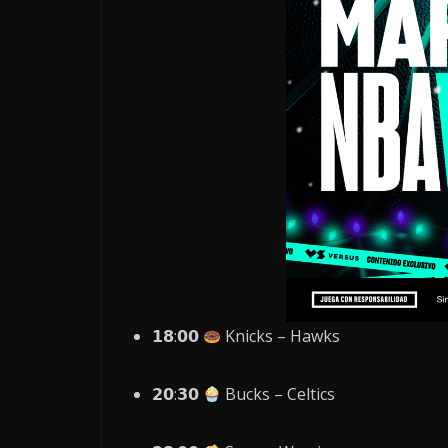
𝟭𝟴:𝟬𝟬
Knicks – Hawks
𝟮𝟬:𝟯𝟬
Bucks – Celtics