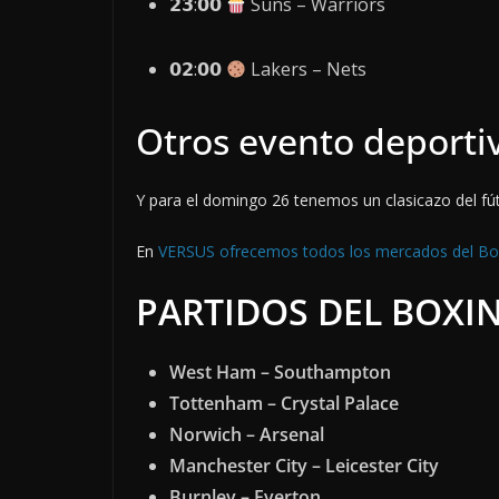
𝟮𝟯:𝟬𝟬
Suns – Warriors
𝟬𝟮:𝟬𝟬
Lakers – Nets
Otros evento deporti
Y para el domingo 26 tenemos un clasicazo del fú
En
VERSUS ofrecemos todos los mercados del B
PARTIDOS DEL BOXI
West Ham – Southampton
Tottenham – Crystal Palace
Norwich – Arsenal
Manchester City – Leicester City
Burnley – Everton