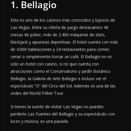
1. Bellagio
Este es uno de los casinos más conocidos y lujosos de
Las Vegas. Entre su oferta de juego destacamos 40
mesas de póker, más de 2.400 máquinas de slots,
blackjack y apuestas deportivas. El hotel cuenta con más
de 4.000 habitaciones y 24 restaurantes para comer,
cenar o simplemente tomar un café. El Bellagio no es
solo un hotel con casino, si no que cuenta con
atracciones como el Conservatorio y Jardín Botánico
Bellagio, la Galería de Arte Bellagio e incluso ver el
espectáculo “O” del Circo del Sol. Además es una de las
sedes del World Póker Tour.
Si tienes la suerte de visitar Las Vegas no puedes
perderte Las Fuentes del Bellagio y su espectáculo con
luces y música, es una pasada.