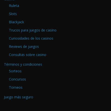
Ruleta
Slots
Blackjack
Trucos para juegos de casino
Curiosidades de los casinos
Reviews de juegos
Consultas sobre casino
Términos y condiciones
Sorteos
Concursos
Torneos
Juego más seguro