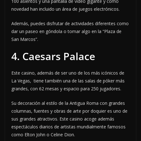
100 asientos y una pantalla de vídeo gigante y como
novedad han incluido un área de juegos electrónicos.
Además, puedes disfrutar de actividades diferentes como
dar un paseo en góndola o tomar algo en la “Plaza de
San Marcos”.
4. Caesars Palace
Este casino, además de ser uno de los más icónicos de
La Vegas, tiene también una de las salas de póker más
grandes, con 62 mesas y espacio para 250 jugadores.
Su decoración al estilo de la Antigua Roma con grandes
columnas, fuentes y obras de arte por doquier es uno de
sus grandes atractivos. Este casino acoge además
espectáculos diarios de artistas mundialmente famosos
como Elton John o Celine Dion.