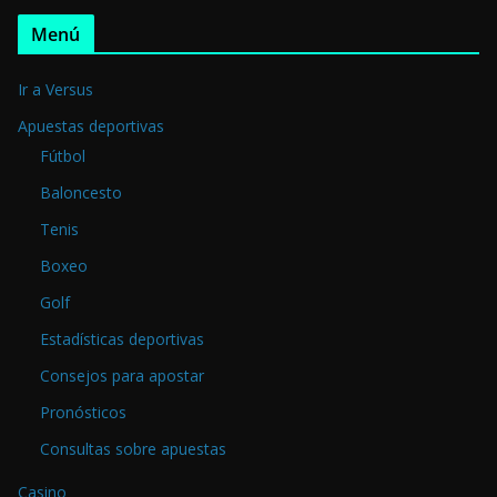
Menú
Ir a Versus
Apuestas deportivas
Fútbol
Baloncesto
Tenis
Boxeo
Golf
Estadísticas deportivas
Consejos para apostar
Pronósticos
Consultas sobre apuestas
Casino