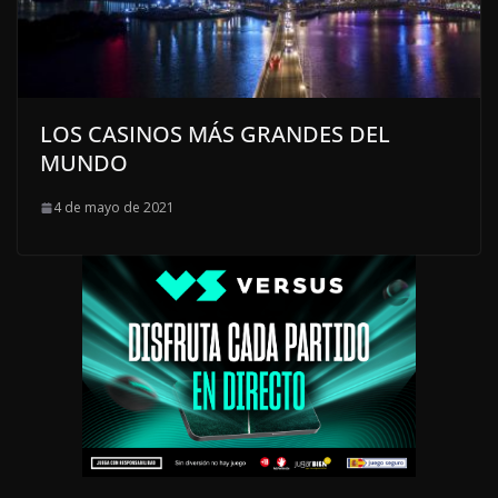
LOS CASINOS MÁS GRANDES DEL
MUNDO
4 de mayo de 2021