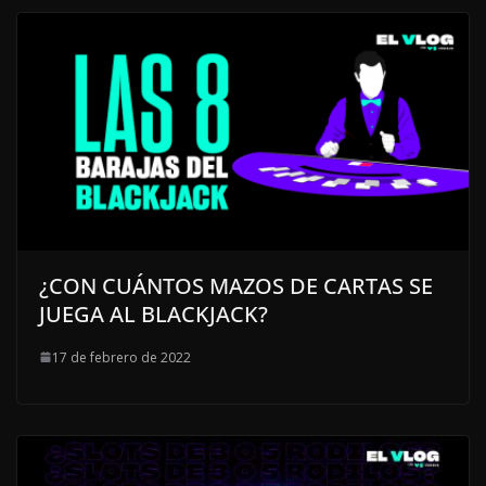
¿CON CUÁNTOS MAZOS DE CARTAS SE
JUEGA AL BLACKJACK?
17 de febrero de 2022