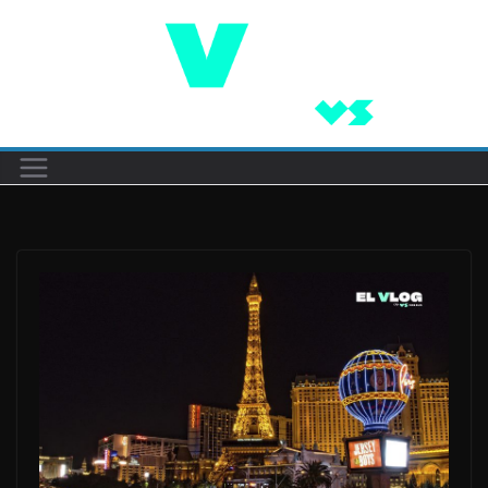
Saltar
al
contenido