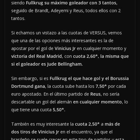
siendo
Fullkrug su máximo goleador con 3 tantos
,
seguido de Brandt, Adeyemi y Reus, todos ellos con 2
tantos.
Si echamos un vistazo a las cuotas de VERSUS, vemos
que una de las opciones más interesantes es la de
apostar por el gol de
Vinicius Jr
en cualquier momento y
victoria del Real Madrid
, con
cuota 2,60*, la misma que
si el goleador es Jude Bellingham.
Sin embargo, si es
Fullkrug el que hace gol y el Borussia
Dortmund gana
, la cuota sube hasta los
7,50*
por cada
euro apostado. En el último partido de
Reus
, no sería
descartable un gol del alemán
en cualquier momento
, lo
que tiene una cuota
5,50*.
También es muy interesante la
cuota 2,50*
a
más de
dos tiros de Vinicius Jr
en el encuentro, ya que el
brasileño se suele crecer en este tipo de partidos y esta