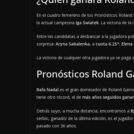
En el cuadro femenino de los Pronósticos Roland G
la actual campeona
Iga Swiatek
. La victoria de l
Entre las candidatas a desbancar a la jugadora p
sorpresa:
Aryna Sabalenka
, a
cuota 6.25
*;
Elena
La victoria de cualquier otra jugadora ya se paga 
Pronósticos Roland G
Rafa Nadal
es el gran dominador de Roland Garros
tiene otro récord, el de
más años seguidos gana
Detrás suyo, a mucha distancia, encontramos a
B
serbio, ganador de la última edición, es el jugador
pasado con 36 años.