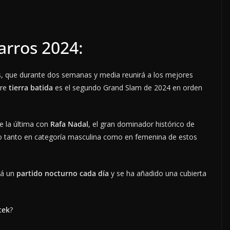
arros 2024:
, que durante dos semanas y media reunirá a los mejores
re
tierra batida
es el segundo Grand Slam de 2024 en orden
e la última con
Rafa Nadal
, el gran dominador histórico de
o tanto en categoría masculina como en femenina de estos
rá un
partido nocturno cada día
y se ha añadido una cubierta
tek
?