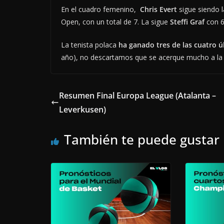
En el cuadro femenino,
Chris Evert
sigue siendo 
Open, con un total de 7. La sigue
Steffi Graf
con 6
La tenista polaca
ha ganado tres de las cuatro ú
año), no descartamos que se acerque mucho a la 
Resumen Final Europa League (Atalanta –
Leverkusen)
También te puede gustar