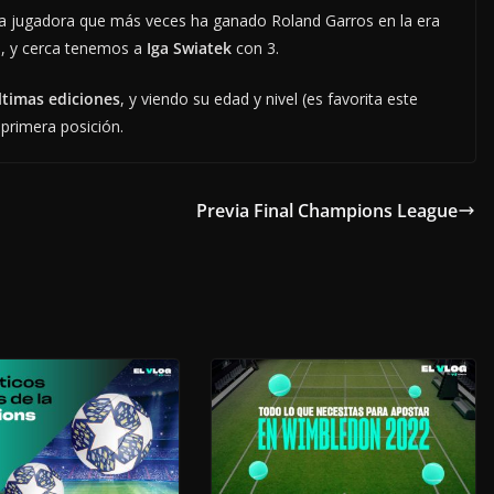
la jugadora que más veces ha ganado Roland Garros en la era
, y cerca tenemos a
Iga Swiatek
con 3.
ltimas ediciones
, y viendo su edad y nivel (es favorita este
primera posición.
Previa Final Champions League