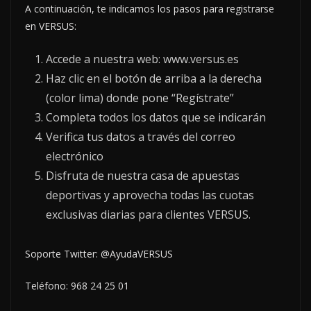
A continuación, te indicamos los pasos para registrarse
en VERSUS:
Accede a nuestra web: www.versus.es
Haz clic en el botón de arriba a la derecha
(color lima) donde pone “Regístrate”
Completa todos los datos que se indicarán
Verifica tus datos a través del correo
electrónico
Disfruta de nuestra casa de apuestas
deportivas y aprovecha todas las cuotas
exclusivas diarias para clientes VERSUS.
Soporte Twitter: @AyudaVERSUS
Teléfono: 968 24 25 01