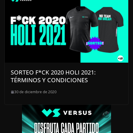
SORTEO F*CK 2020 HOLI 2021:
TÉRMINOS Y CONDICIONES
30 de diciembre de 2020