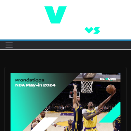
Saltar
al
contenido