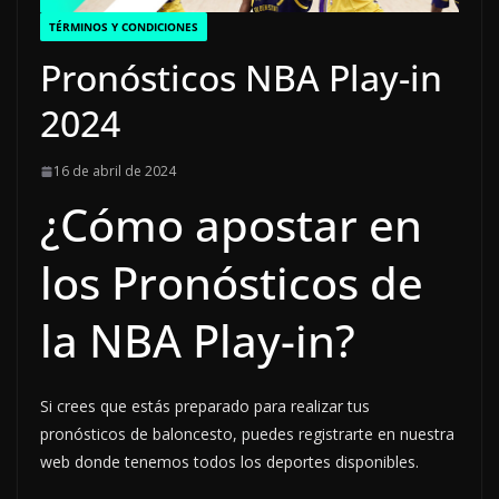
TÉRMINOS Y CONDICIONES
Pronósticos NBA Play-in
2024
16 de abril de 2024
¿Cómo apostar en
los Pronósticos de
la NBA Play-in?
Si crees que estás preparado para realizar tus
pronósticos de baloncesto, puedes registrarte en nuestra
web donde tenemos todos los deportes disponibles.