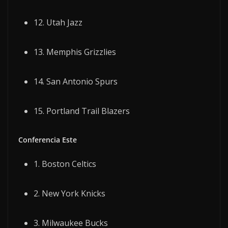
12. Utah Jazz
13. Memphis Grizzlies
14. San Antonio Spurs
15. Portland Trail Blazers
Conferencia Este
1. Boston Celtics
2. New York Knicks
3. Milwaukee Bucks