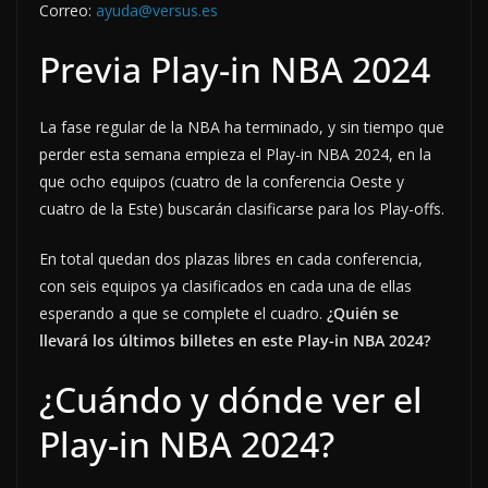
Correo:
ayuda@versus.es
Previa Play-in NBA 2024
La fase regular de la NBA ha terminado, y sin tiempo que
perder esta semana empieza el Play-in NBA 2024, en la
que ocho equipos (cuatro de la conferencia Oeste y
cuatro de la Este) buscarán clasificarse para los Play-offs.
En total quedan dos plazas libres en cada conferencia,
con seis equipos ya clasificados en cada una de ellas
esperando a que se complete el cuadro.
¿Quién se
llevará los últimos billetes en este Play-in NBA 2024?
¿Cuándo y dónde ver el
Play-in NBA 2024?