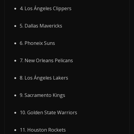
4. Los Ángeles Clippers
5. Dallas Mavericks
6. Phoneix Suns
7. New Orleans Pelicans
8. Los Ángeles Lakers
9. Sacramento Kings
10. Golden State Warriors
11. Houston Rockets