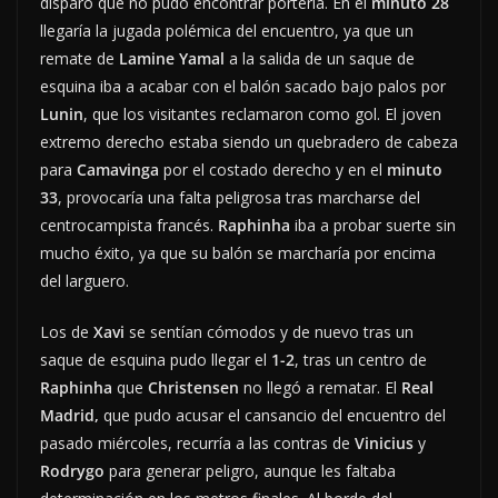
disparo que no pudo encontrar portería. En el
minuto 28
llegaría la jugada polémica del encuentro, ya que un
remate de
Lamine Yamal
a la salida de un saque de
esquina iba a acabar con el balón sacado bajo palos por
Lunin
, que los visitantes reclamaron como gol. El joven
extremo derecho estaba siendo un quebradero de cabeza
para
Camavinga
por el costado derecho y en el
minuto
33
, provocaría una falta peligrosa tras marcharse del
centrocampista francés.
Raphinha
iba a probar suerte sin
mucho éxito, ya que su balón se marcharía por encima
del larguero.
Los de
Xavi
se sentían cómodos y de nuevo tras un
saque de esquina pudo llegar el
1-2
, tras un centro de
Raphinha
que
Christensen
no llegó a rematar. El
Real
Madrid,
que pudo acusar el cansancio del encuentro del
pasado miércoles, recurría a las contras de
Vinicius
y
Rodrygo
para generar peligro, aunque les faltaba