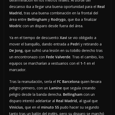
determinación en los metros finales. Al borde del
descanso iba a llegar una buena oportunidad para el
Real
Madrid
, tras una buena combinación en la frontal del
área entre
Bellingham
y
Rodrygo
, que iba a finalizar
Modric
con un disparo desde fuera del área.
Ya en el tiempo de descuento
Xavi
se vio obligado a
mover el banquillo, dando entrada a
Pedri
y retirando a
De Jong
, que sufrió una lesión en su tobillo derecho tras
un encontronazo con
Fede Valverde
. Tras el cambio, los
equipos se marcharían a vestuarios con el
1-1
en el
marcador.
Tras la reanudación, sería el
FC Barcelona
quien llevara
peligro primero, con un
Lamine
que seguía creando
peligro desde la banda derecha.
Bellingham
con un
disparo intentó adelantar al
Real Madrid
, al igual que
Vinicius
, que en el
minuto 55
pudo hacer su segundo
tanto tras un balón del inglés, pero su disparo se marchó