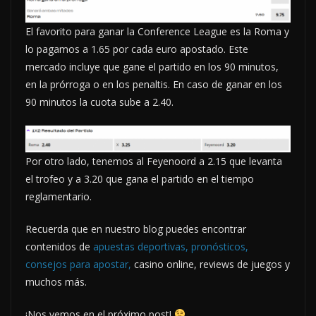
El favorito para ganar la Conference League es la Roma y
lo pagamos a 1.65 por cada euro apostado. Este
mercado incluye que gane el partido en los 90 minutos,
en la prórroga o en los penaltis. En caso de ganar en los
90 minutos la cuota sube a 2.40.
Por otro lado, tenemos al Feyenoord a 2.15 que levanta
el trofeo y a 3.20 que gana el partido en el tiempo
reglamentario.
Recuerda que en nuestro blog puedes encontrar
contenidos de
apuestas deportivas, pronósticos,
consejos para apostar,
casino online, reviews de juegos y
muchos más.
¡Nos vemos en el próximo post!