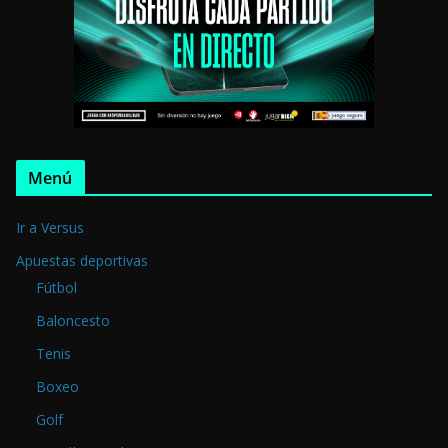
Menú
Ir a Versus
Apuestas deportivas
Fútbol
Baloncesto
Tenis
Boxeo
Golf