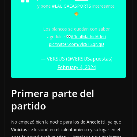
y pone
#LALIGAEASPORTS
interesante!
Los blancos se quedan con sabor
agridulce
#RealMadridAtleti
pic.twitter.com/Vlc8T2qNqU
— VERSUS (@VERSUSapuestas)
February 4, 2024
Primera parte del
partido
No empezó bien la noche para los de
Ancelotti
, ya que
Vinicius
se lesionó en el calentamiento y su lugar en el