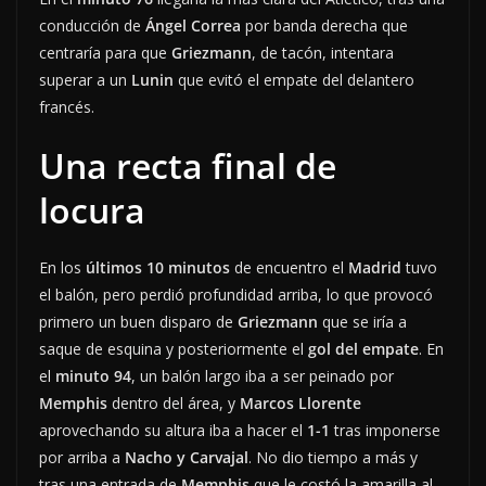
conducción de
Ángel Correa
por banda derecha que
centraría para que
Griezmann
, de tacón, intentara
superar a un
Lunin
que evitó el empate del delantero
francés.
Una recta final de
locura
En los
últimos 10 minutos
de encuentro el
Madrid
tuvo
el balón, pero perdió profundidad arriba, lo que provocó
primero un buen disparo de
Griezmann
que se iría a
saque de esquina y posteriormente el
gol del empate
. En
el
minuto 94
, un balón largo iba a ser peinado por
Memphis
dentro del área, y
Marcos Llorente
aprovechando su altura iba a hacer el
1-1
tras imponerse
por arriba a
Nacho y Carvajal
. No dio tiempo a más y
tras una entrada de
Memphis
que le costó la amarilla al