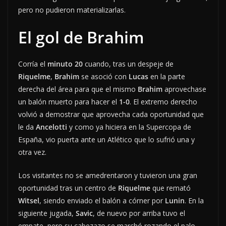
pero no pudieron materializarlas.
El gol de Brahim
Corría el
minuto 20
cuando, tras un despeje de
Riquelme
,
Brahim
se asoció con
Lucas
en la parte
derecha del área para que el mismo
Brahim
aprovechase
un balón muerto para hacer el
1-0
. El extremo derecho
volvió a demostrar que aprovecha cada oportunidad que
le da
Ancelotti
y como ya hiciera en la Supercopa de
España, vio puerta ante un Atlético que lo sufrió una y
otra vez.
Los visitantes no se amedrentaron y tuvieron una gran
oportunidad tras un centro de
Riquelme
que remató
Witsel
, siendo enviado el balón a córner por
Lunin
. En la
siguiente jugada,
Savic
, de nuevo por arriba tuvo el
empate, pero su cabezazo se marchó rozando el palo.