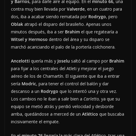
y Barrios
, para darle aire al equipo. En el
minuto 66
, una
contra muy bien llevada por
Valverde
, en un cuatro para
dos, iba a acabar siendo rematada por
Rodrygo
, pero
Oblak
atrapó el disparo del brasileño. Apenas unos
minutos después, iba a ser
Brahim
el que regatearía a
Witsel y Hermoso
dentro del área y su disparo se
marchó acariciando el palo de la portería colchonera.
Ancelotti
quería más y
Joselu
saltó al campo por
Brahim
para fijar a los centrales del Atleti y mejorar el juego
aéreo de los de Chamartín. El siguiente que iba a entrar
sería
Modric
, para tener el control del balón y dar
descanso a un
Rodrygo
que lo intentó una y otra vez.
Los cambios no le iban a salir bien a
Carletto,
ya que su
equipo se metió atrás y perdió velocidad y desborde
arriba, quedándose a merced de un
Atlético
que buscaba
incisivamente el empate.
En el
minuto 76
llegaría la más clara del Atlético, tras una