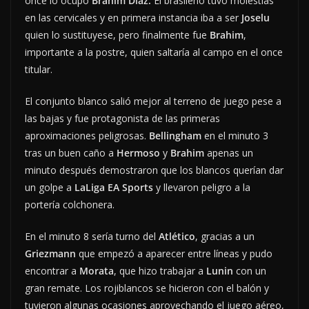
once lo ocupó
Brahim Díaz.
El brasileño tuvo molestias
en las cervicales y en primera instancia iba a ser
Joselu
quien lo sustituyese, pero finalmente fue
Brahim
,
importante a la postre, quien saltaría al campo en el once
titular.
El conjunto blanco salió mejor al terreno de juego pese a
las bajas y fue protagonista de las primeras
aproximaciones peligrosas.
Bellingham
en el minuto 3
tras un buen caño a
Hermoso
y
Brahim
apenas un
minuto después demostraron que los blancos querían dar
un golpe a
LaLiga
EA Sports
y llevaron peligro a la
portería colchonera.
En el minuto 8 sería turno del
Atlético
, gracias a un
Griezmann
que empezó a aparecer entre líneas y pudo
encontrar a
Morata
, que hizo trabajar a
Lunin
con un
gran remate. Los rojiblancos se hicieron con el balón y
tuvieron algunas ocasiones aprovechando el juego aéreo,