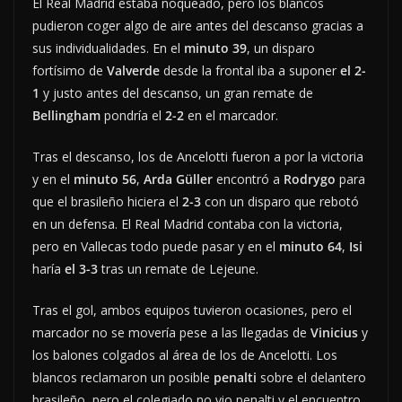
El Real Madrid estaba noqueado, pero los blancos
pudieron coger algo de aire antes del descanso gracias a
sus individualidades. En el
minuto 39
, un disparo
fortísimo de
Valverde
desde la frontal iba a suponer
el 2-
1
y justo antes del descanso, un gran remate de
Bellingham
pondría el
2-2
en el marcador.
Tras el descanso, los de Ancelotti fueron a por la victoria
y en el
minuto 56
,
Arda Güller
encontró a
Rodrygo
para
que el brasileño hiciera el
2-3
con un disparo que rebotó
en un defensa. El Real Madrid contaba con la victoria,
pero en Vallecas todo puede pasar y en el
minuto 64
,
Isi
haría
el 3-3
tras un remate de Lejeune.
Tras el gol, ambos equipos tuvieron ocasiones, pero el
marcador no se movería pese a las llegadas de
Vinicius
y
los balones colgados al área de los de Ancelotti. Los
blancos reclamaron un posible
penalti
sobre el delantero
brasileño, pero el colegiado no vio penalti y el encuentro