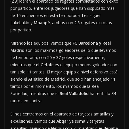
(2.9)lideran el apartado de regates completados con éxito
por partido, entre los jugadores que han disputado más
de 10 encuentros en esta temporada. Les siguen
Lukebakio y
Mbappé
, ambos con 2.5 regates exitosos
por partido.
Mirando los equipos, vemos que
FC Barcelona y Real
Madrid
son los máximos goleadores de lo que llevamos
de temporada, con 50 y 37 goles respectivamente,
mientras que
el Getafe
es el equipo menos goleador con
tan solo 11 tantos. El mejor equipo a nivel defensivo está
siendo el
Atlético de Madrid
, que solo han encajado 11
tantos por el momento, los mismos que la Real
Sociedad, mientras que el
Real Valladolid
ha recibido 34
tantos en contra.
Si nos centramos en el apartado de tarjetas amarillas y
expulsiones, vemos que
Abqar
ya suma 8 tarjetas
amarillas, seguido de
Neyou
con 7, mientras que
Beñat y