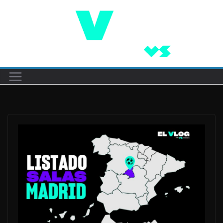
Saltar
al
contenido