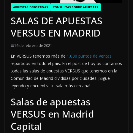
APUESTAS DEPORTIVAS
CONSULTAS SOBRE APUESTAS
SALAS DE APUESTAS
VERSUS EN MADRID
16 de febrero de 2021
En VERSUS tenemos más de
1.000 puntos de ventas
repartidos en todo el país. En el post de hoy os contamos
todas las salas de apuestas VERSUS que tenemos en la
Comunidad de Madrid divididas por ciudades. ¡Sigue
leyendo y encuentra tu sala más cercana!
Salas de apuestas
VERSUS en Madrid
Capital