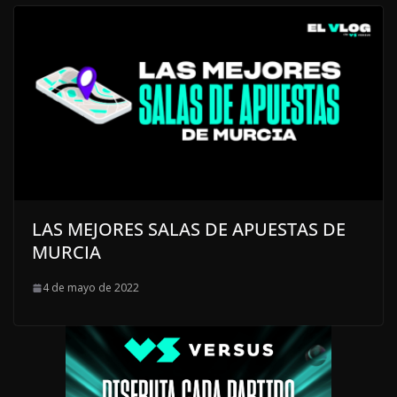
LAS MEJORES SALAS DE APUESTAS DE
MURCIA
4 de mayo de 2022