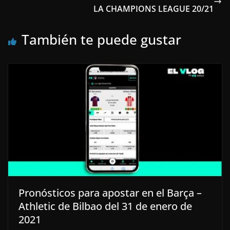
LA CHAMPIONS LEAGUE 20/21
También te puede gustar
Pronósticos para apostar en el Barça –
Athletic de Bilbao del 31 de enero de
2021