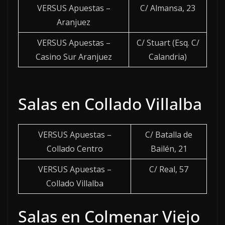
VERSUS Apuestas –
C/ Almansa, 23
Aranjuez
VERSUS Apuestas –
C/ Stuart (Esq. C/
Casino Sur Aranjuez
Calandria)
Salas en Collado Villalba
VERSUS Apuestas –
C/ Batalla de
Collado Centro
Bailén, 21
VERSUS Apuestas –
C/ Real, 57
Collado Villalba
Salas en Colmenar Viejo