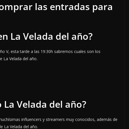
omprar las entradas para
en La Velada del año?
ño V, esta tarde a las 19:30h sabremos cuales son los
e La Velada del año.
 La Velada del año?
muchísimas influencers y streamers muy conocidos, además de
de La Velada del año.