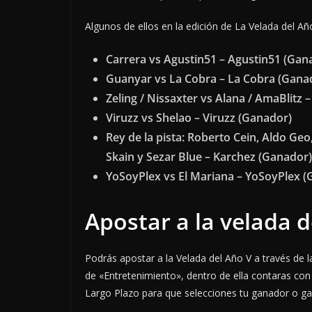
Algunos de ellos en la edición de La Velada del Año
Carrera vs Agustin51 – Agustin51 (Gan
Guanyar vs La Cobra – La Cobra (Gana
Zeling / Nissaxter vs Alana / AmaBlitz
Viruzz vs Shelao – Viruzz (Ganador)
Rey de la pista: Roberto Cein, Aldo Geo
Skain y Sezar Blue – Karchez (Ganador)
YoSoyPlex vs El Mariana – YoSoyPlex (
Apostar a la velada d
Podrás apostar a la Velada del Año V a través de 
de «Entretenimiento», dentro de ella contaras co
Largo Plazo para que selecciones tu ganador o g