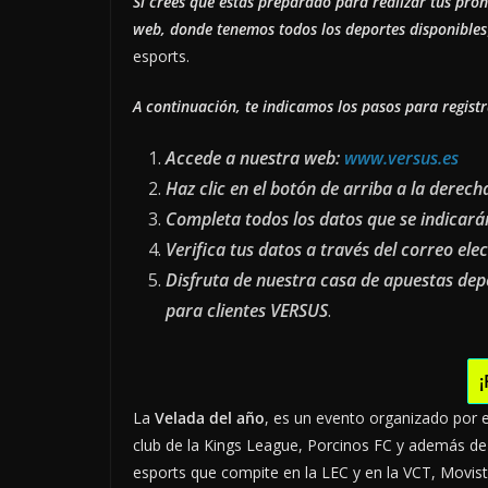
Si crees que estás preparado para realizar tus pron
web, donde tenemos todos los deportes disponibles
esports.
A continuación, te indicamos los pasos para regist
Accede a nuestra web:
www.versus.es
Haz clic en el botón de arriba a la derech
Completa todos los datos que se indicará
Verifica tus datos a través del correo ele
Disfruta de nuestra casa de apuestas depo
para clientes VERSUS
.
La
Velada del año
, es un evento organizado por 
club de la Kings League, Porcinos FC y además de 
esports que compite en la LEC y en la VCT, Movist