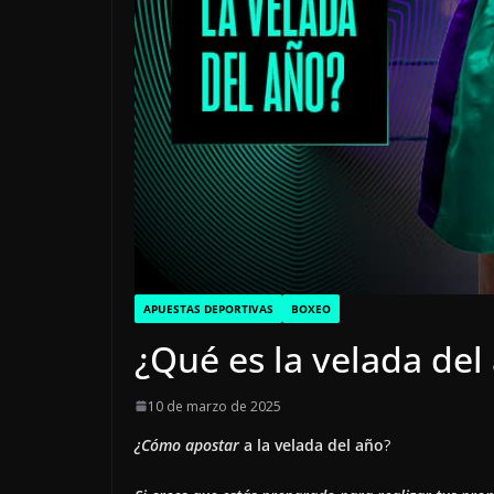
APUESTAS DEPORTIVAS
BOXEO
¿Qué es la velada del
10 de marzo de 2025
¿Cómo apostar
a la velada del año
?