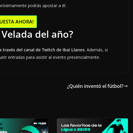
próximamente podrás apostar a él.
PUESTA AHORA!
 Velada del año?
a través del canal de Twitch de Ibai Llanos
. Además, si
irir entradas para asistir al evento presencialmente.
¿Quién inventó el fútbol?