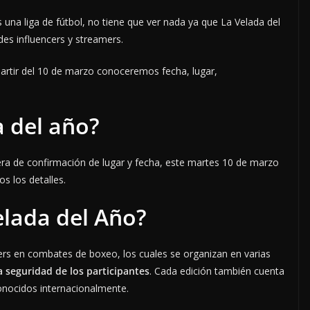
 una liga de fútbol, no tiene que ver nada ya que La Velada del
es influencers y streamers.
partir del 10 de marzo conoceremos fecha, lugar,
 del año?
era de confirmación de lugar y fecha, este martes 10 de marzo
 los detalles.
elada del Año?
ers en combates de boxeo, los cuales se organizan en varias
a seguridad de los participantes
. Cada edición también cuenta
onocidos internacionalmente.