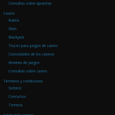
Consultas sobre apuestas
Casino
Ruleta
Slots
Blackjack
Trucos para juegos de casino
Curiosidades de los casinos
Reviews de juegos
Consultas sobre casino
Términos y condiciones
Sorteos
Concursos
Torneos
Juego más seguro