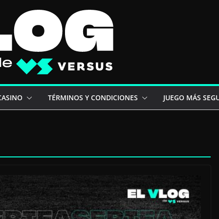
CASINO
TÉRMINOS Y CONDICIONES
JUEGO MÁS SEG