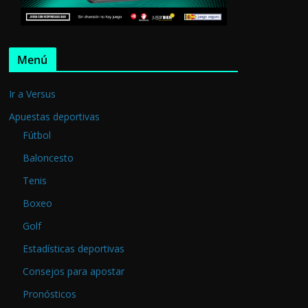
Menú
Ir a Versus
Apuestas deportivas
Fútbol
Baloncesto
Tenis
Boxeo
Golf
Estadísticas deportivas
Consejos para apostar
Pronósticos